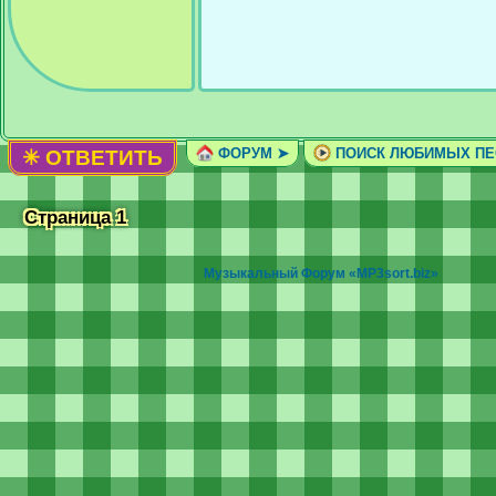
ФОРУМ ➤
ПОИСК ЛЮБИМЫХ ПЕ
✳ ОТВЕТИТЬ
Страница 1
Музыкальный Форум «MP3sort.biz»