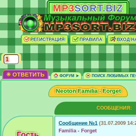
MP3
SORT.BIZ
РЕГИСТРАЦИЯ
ПРАВИЛА
ВХОД Н
✳ ОТВЕТИТЬ
ФОРУМ ➤
ПОИСК ЛЮБИМЫХ ПЕ
Neoton Familia - Forget
СООБЩЕНИЯ:
Сообщение №1
(31.07.2009 14:
Familia - Forget
Гость